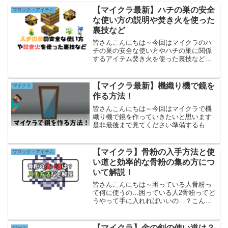
【マイクラ最新】ハチの巣の安全
ブロック・アイテム
な使い方の説明や焚き火を使った
裏技など
皆さんこんにちは～今回はマイクラのハ
チの巣の安全な使い方やハチの巣に関係
するアイテム焚き火を使った裏技などを
教えます是非最後まで見てくださいハチ
の巣についてまずはハチの巣の説明に入
りますハチの巣とは木などに一定確率で
【マイクラ最新】機織り機で鏡を
マイクラ
生成するものでハチが3匹...
作る方法！
皆さんこんにちは～今回はマイクラで機
織り機で鏡を作っていきたいと思います
是非最後まで見てください準備するもの
まずは鏡を作るために準備する必要があ
ります準備するものは機織り機白色の旗
薄灰色の染料茶色の染料空色の染料この5
【マイクラ】骨粉の入手方法と使
ブロック・アイテム
つです！茶色の染料は何...
い道と効率的な骨粉の集め方につ
いて解説！
皆さんこんにちは～困っている人骨粉っ
て何に使うの…困っている人2骨粉ってど
うやって手に入れればいいの…？こんな
人のために今回はマイクラで骨粉の入手
方法と使い道について解説したいと思い
ます！ぜひ最後まで見てください！この
【マイクラ】金の剣の使い道は？
ツール