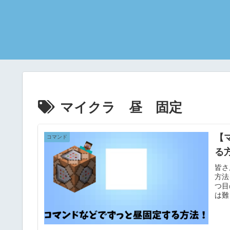
マイクラ 昼 固定
【
コマンド
る
皆さ
方法
つ目
は難