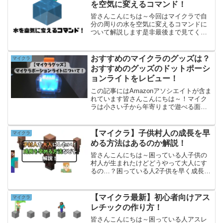
を空気に変えるコマンド！
皆さんこんにちは～今回はマイクラで自
分の周りの水を空気に変えるコマンドに
ついて解説します是非最後まで見てくだ
さい！手順（コマンドブロック）1つ目は
コマンドブロックでやる方法ですコマン
ドブロックを出す最初にチャットを開い
おすすめのマイクラのグッズは？
マイクラ
てコマンドを入力します...
おすすめのグッズのドットポーシ
ョンライトをレビュー！
この記事にはAmazonアソシエイトが含ま
れています皆さんこんにちは～！マイク
ラは小さい子から年寄りまで遊べる面白
いゲームです！そのマイクラにもグッズ
というものが存在しお子さんが欲しいと
いってもおかしくはありませんしかしマ
【マイクラ】子供村人の成長を早
マイクラ
イクラのグッズとい...
める方法はあるのか解説！
皆さんこんにちは～困っている人子供の
村人が生まれたけどどうやって大人にす
るの…？困っている人2子供を早く成長さ
せたいけどどうすればいいの…？こんな
人のために今回はマイクラで子供村人の
成長を早める方法はあるのかについて解
【マイクラ最新】初心者向けアス
マイクラ
説したいと思いますぜひ...
レチックの作り方！
皆さんこんにちは～困っている人アスレ