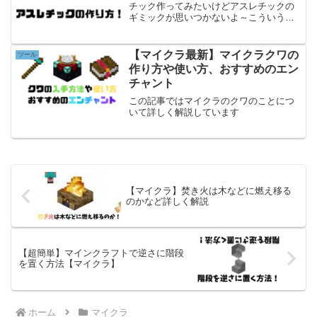
チック作ってみたいけどアスレチックの
ギミックが思いつかないよ～こういう人
のために今回はアスレチックのギミック
集についてまとめます！是非最後まで見
てくださいアスレチックのギミック集最
【マイクラ最新】マイクラクワの
ツール
初はアスレチックのギミッ...
作り方や使い方、おすすめのエン
チャント
この記事ではマイクラのクワのことにつ
いて詳しく解説しています
【マイクラ】焚き火は木などに燃え移る
のかなど詳しく解説
【超簡単】マインクラフトで逆さに階段
を置く方法【マイクラ】
ホーム
マイクラ