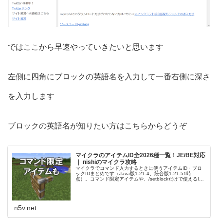
ではここから早速やっていきたいと思います
左側に四角にブロックの英語名を入力して一番右側に深さ
を入力します
ブロックの英語名が知りたい方はこちらからどうぞ
マイクラのアイテムID全2026種一覧！JE/BE対応
｜ nishiのマイクラ攻略
マイクラでコマンド入力するときに使うアイテムID・ブロ
ックIDまとめです（Java版1.21.4、統合版1.21.51時
点）。コマンド限定アイテムや、/setblockだけで使えるID
ものせているので、ぜひ参考にしてくだ …
n5v.net