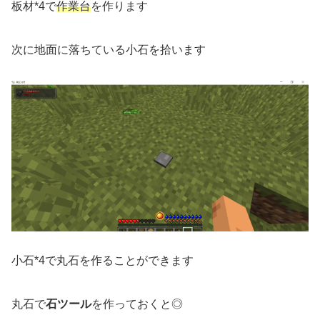
板材*4で
作業台
を作ります
次に地面に落ちている小石を拾います
小石*4で丸石を作ることができます
丸石で
石ツール
を作っておくと◎