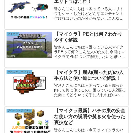
エリトラはこれ！
皆さんこんにちは～困っている人エリト
ラをゲットしたけどどんなエンチャント
付ければいいのか分からない…こんな人
のために今回はマイクラでエリトラの最
強エンチャントを解説したいと思いま
す！是非最後まで見てくださいこの記事
【マイクラ】PEとは何？わかり
マイクラ
はこんな人にオススメ・エリ...
やすく解説
皆さんこんにちは～困っている人マイク
ラPEって何？こんな人のために今回はマ
イクラでPEについて解説したいと思いま
すぜひ最後まで見てくださいこの記事は
こんな人にオススメ・マイクラPEについ
て知りたい方・マイクラPEのことについ
【マイクラ】腐肉(腐った肉)の入
ブロック・アイテム
てもっと知りたい...
手方法と使い道について解説！
皆さんこんにちは～困っている人腐った
肉って何に使えるの…困っている人2腐っ
た肉ってどうやって手に入れればいい
の…？こんな人のために今回はマイクラ
で腐った肉の入手方法と使い道について
解説したいと思います！ぜひ最後まで見
【マイクラ最新】ハチの巣の安全
ブロック・アイテム
てください！この記事はこ...
な使い方の説明や焚き火を使った
裏技など
皆さんこんにちは～今回はマイクラのハ