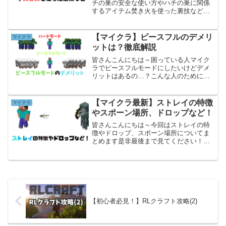
チの巣の安全な使い方やハチの巣に関係
するアイテム焚き火を使った裏技などを
教えます是非最後まで見てくださいハチ
の巣についてまずはハチの巣の説明に入
りますハチの巣とは木などに一定確率で
【マイクラ】ピースフルのデメリ
マイクラ
生成するものでハチが3匹...
ットは？徹底解説
皆さんこんにちは～困っている人マイク
ラでピースフルモードにしたいけどデメ
リットはあるの…？こんな人のために今
回はマイクラでピースフルにするデメリ
ットについて解説したいと思います是非
最後まで見てくださいピースフルとは困
【マイクラ最新】ストレイの特徴
マイクラ
っている人そもそもピース...
やスポーン場所、ドロップなど！
皆さんこんにちは～今回はストレイの特
徴やドロップ、スポーン場所についてま
とめます是非最後まで見てください！ス
トレイについて最初はストレイについて
まとめますストレイのステータスストレ
イの体力は♡10個分あり、プレイヤーと
同じ体力です倒すには、...
【初心者必見！】RLクラフト攻略(2)