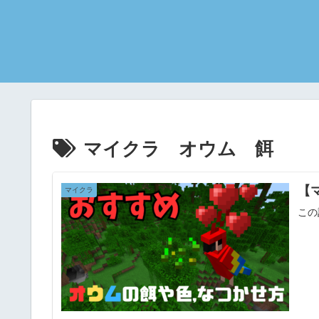
マイクラ オウム 餌
【
マイクラ
この